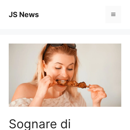
Vai
al
JS News
Menu
contenuto
Sognare di