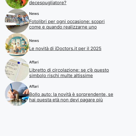
decespugliatore?
News
Fotolibri per ogni occasione: scopri
come e quando realizzarne uno
News
Le novità di iDoctors.it per il 2025
Affari
Libretto di circolazione: se c’è questo
simbolo rischi multe altissime
Affari
Bollo auto: la novità è sorprendente, se
hai questa età non devi pagare più