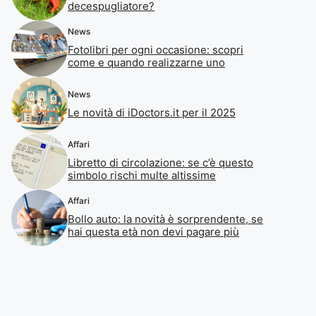
decespugliatore?
News
Fotolibri per ogni occasione: scopri
come e quando realizzarne uno
News
Le novità di iDoctors.it per il 2025
Affari
Libretto di circolazione: se c’è questo
simbolo rischi multe altissime
Affari
Bollo auto: la novità è sorprendente, se
hai questa età non devi pagare più