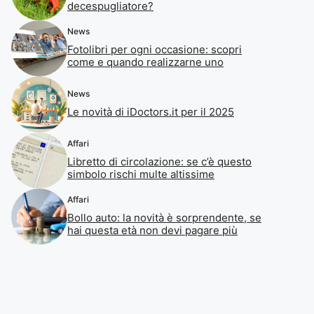
decespugliatore?
News
Fotolibri per ogni occasione: scopri
come e quando realizzarne uno
News
Le novità di iDoctors.it per il 2025
Affari
Libretto di circolazione: se c’è questo
simbolo rischi multe altissime
Affari
Bollo auto: la novità è sorprendente, se
hai questa età non devi pagare più