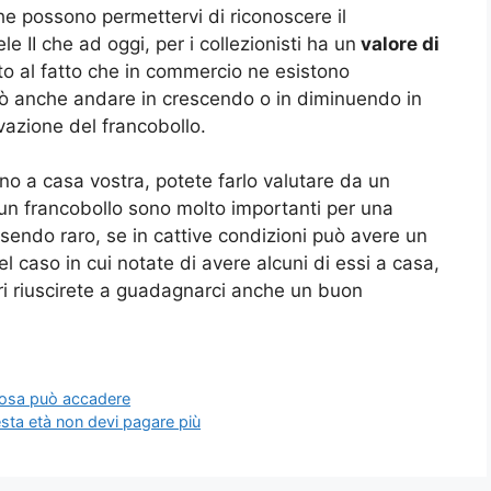
che possono permettervi di riconoscere il
le II che ad oggi, per i collezionisti ha un
valore di
to al fatto che in commercio ne esistono
uò anche andare in crescendo o in diminuendo in
rvazione del francobollo.
no a casa vostra, potete farlo valutare da un
 un francobollo sono molto importanti per una
ssendo raro, se in cattive condizioni può avere un
l caso in cui notate di avere alcuni di essi a casa,
ri riuscirete a guadagnarci anche un buon
 cosa può accadere
esta età non devi pagare più