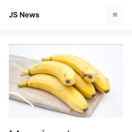
Vai
al
JS News
Menu
contenuto