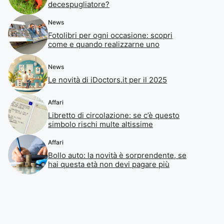
decespugliatore?
News
Fotolibri per ogni occasione: scopri
come e quando realizzarne uno
News
Le novità di iDoctors.it per il 2025
Affari
Libretto di circolazione: se c’è questo
simbolo rischi multe altissime
Affari
Bollo auto: la novità è sorprendente, se
hai questa età non devi pagare più