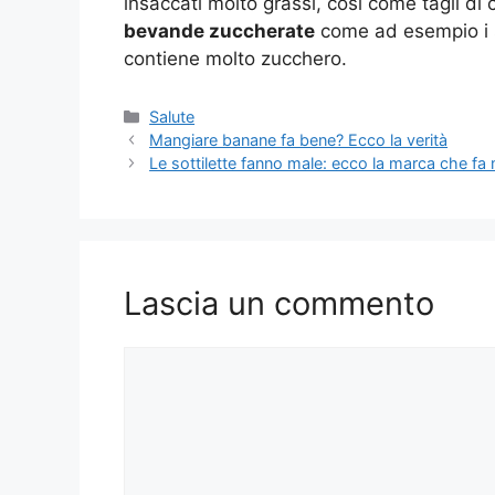
insaccati molto grassi, così come tagli di
bevande zuccherate
come ad esempio i suc
contiene molto zucchero.
Categorie
Salute
Mangiare banane fa bene? Ecco la verità
Le sottilette fanno male: ecco la marca che fa m
Lascia un commento
Commento