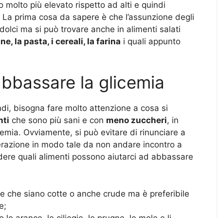
 molto più elevato rispetto ad alti e quindi
 La prima cosa da sapere è che l’assunzione degli
olci ma si può trovare anche in alimenti salati
ne, la pasta, i cereali, la farina
i quali appunto
bbassare la glicemia
di, bisogna fare molto attenzione a cosa si
nti
che sono più sani e con
meno zuccheri
, in
cemia. Ovviamente, si può evitare di rinunciare a
razione in modo tale da non andare incontro a
dere quali alimenti possono aiutarci ad abbassare
e che siano cotte o anche crude ma è preferibile
e;
le arance, le ciliegie, le prugne, le mele e li