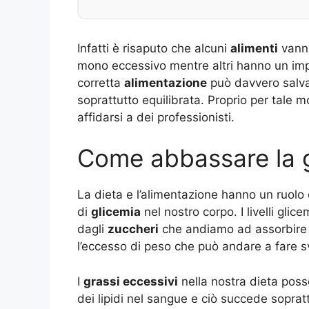
Infatti è risaputo che alcuni
alimenti
vanno
mono eccessivo mentre altri hanno un impa
corretta
alimentazione
può davvero salvar
soprattutto equilibrata. Proprio per tale m
affidarsi a dei professionisti.
Come abbassare la 
La dieta e l’alimentazione hanno un ruolo 
di
glicemia
nel nostro corpo. I livelli gli
dagli
zuccheri
che andiamo ad assorbire 
l’eccesso di peso che può andare a fare sv
I
grassi eccessivi
nella nostra dieta pos
dei lipidi nel sangue e ciò succede soprat