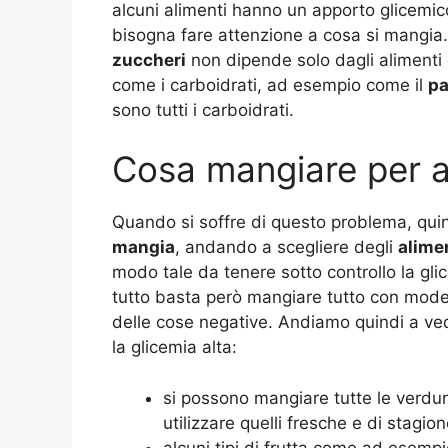
alcuni alimenti hanno un apporto glicemico
bisogna fare attenzione a cosa si mangia.
zuccheri
non dipende solo dagli alimenti d
come i carboidrati, ad esempio come il
pa
sono tutti i carboidrati.
Cosa mangiare per a
Quando si soffre di questo problema, quin
mangia
, andando a scegliere degli
alime
modo tale da tenere sotto controllo la gli
tutto basta però mangiare tutto con mode
delle cose negative. Andiamo quindi a ve
la glicemia alta:
si possono mangiare tutte le verdur
utilizzare quelli fresche e di stagion
alcuni tipi di frutta come ad esempio 