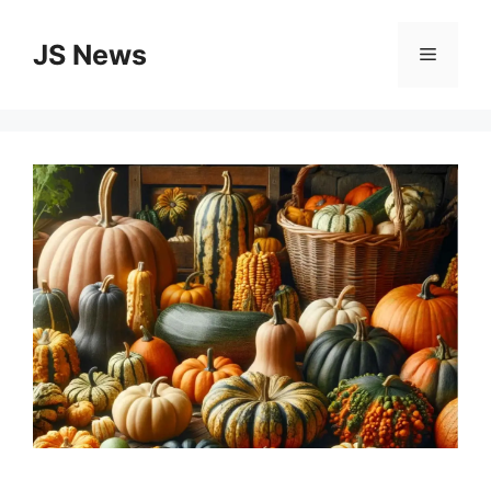
Vai
al
JS News
Menu
contenuto